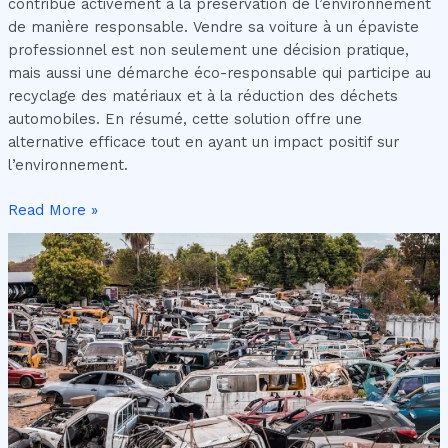
contribue activement à la préservation de l’environnement
de manière responsable. Vendre sa voiture à un épaviste
professionnel est non seulement une décision pratique,
mais aussi une démarche éco-responsable qui participe au
recyclage des matériaux et à la réduction des déchets
automobiles. En résumé, cette solution offre une
alternative efficace tout en ayant un impact positif sur
l’environnement.
Read More »
Vendre
une
Épave
de
Voiture
:
Guide
Complet
pour