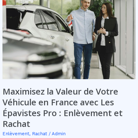
la
Valeur
de
Votre
Véhicule
en
France
avec
Les
Épavistes
Pro
:
Enlèvement
Maximisez la Valeur de Votre
et
Véhicule en France avec Les
Rachat
Épavistes Pro : Enlèvement et
Rachat
Enlèvement
,
Rachat
/
Admin