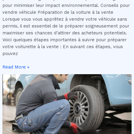
pour minimiser leur impact environnemental. Conseils pour
vendre véhicule Préparation de la voiture à la vente
Lorsque vous vous apprêtez à vendre votre véhicule sans
permis, il est essentiel de le préparer soigneusement pour
maximiser ses chances d’attirer des acheteurs potentiels.
Voici quelques étapes importantes à suivre pour préparer
votre voiturette à la vente : En suivant ces étapes, vous
pouvez
Read More »
Les
meilleurs
services
d’enlèvement
et
de
dépannage
d’épavistes
pour