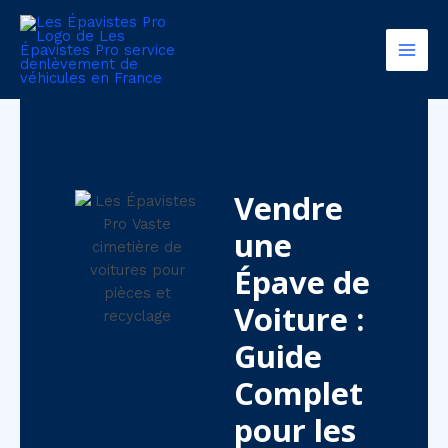
Aller
Main
au
Men
contenu
Vendre
une
Épave de
Voiture :
Guide
Complet
pour les