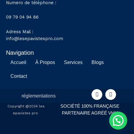
Numero de téléphone :
09 79 04 94 86
Adress Mail :
info@lesepavistespro.com
Navigation
Accueil
À Propos
Services
Blogs
Contact
F
I
réglementations
a
n
c
s
SOCIÉTÉ 100% FRANÇAISE
Copyright @2024 les
e
t
b
a
PARTENAIRE AGRÉÉ VHU
epavistes pro
o
g
o
r
k
a